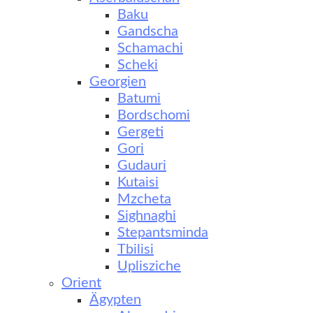
Baku
Gandscha
Schamachi
Scheki
Georgien
Batumi
Bordschomi
Gergeti
Gori
Gudauri
Kutaisi
Mzcheta
Sighnaghi
Stepantsminda
Tbilisi
Uplisziche
Orient
Ägypten