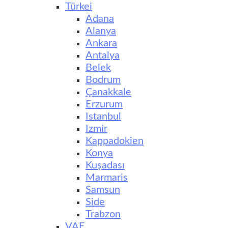
Türkei
Adana
Alanya
Ankara
Antalya
Belek
Bodrum
Çanakkale
Erzurum
Istanbul
Izmir
Kappadokien
Konya
Kuşadası
Marmaris
Samsun
Side
Trabzon
VAE