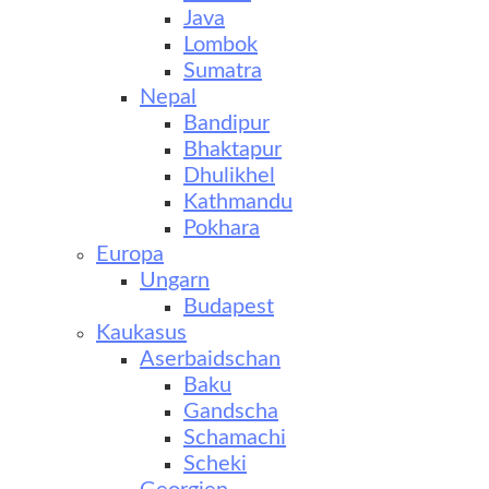
Java
Lombok
Sumatra
Nepal
Bandipur
Bhaktapur
Dhulikhel
Kathmandu
Pokhara
Europa
Ungarn
Budapest
Kaukasus
Aserbaidschan
Baku
Gandscha
Schamachi
Scheki