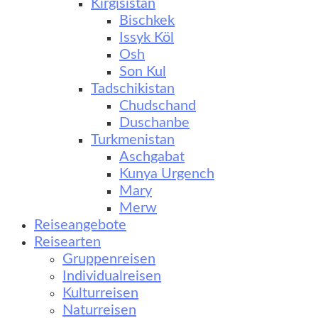
Kirgisistan
Bischkek
Issyk Köl
Osh
Son Kul
Tadschikistan
Chudschand
Duschanbe
Turkmenistan
Aschgabat
Kunya Urgench
Mary
Merw
Reiseangebote
Reisearten
Gruppenreisen
Individualreisen
Kulturreisen
Naturreisen