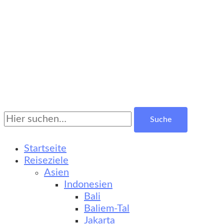
Suche
Turkestan Travel
Kultur-, Natur- und Erlebnisreisen
nach:
Startseite
Reiseziele
Asien
Indonesien
Bali
Baliem-Tal
Jakarta