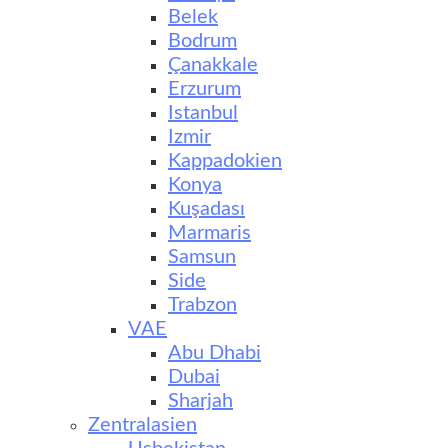
Belek
Bodrum
Çanakkale
Erzurum
Istanbul
Izmir
Kappadokien
Konya
Kuşadası
Marmaris
Samsun
Side
Trabzon
VAE
Abu Dhabi
Dubai
Sharjah
Zentralasien