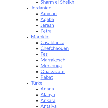
Sharm el Sheikh
Jordanien
Amman
Aqaba
Jerash
Petra
Marokko
Casablanca
Chefchaouen
Fes
Marrakesch
Merzouga
Ouarzazate
Rabat
Türkei
Adana
Alanya
Ankara
Antalya