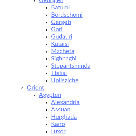
Georgien
Batumi
Bordschomi
Gergeti
Gori
Gudauri
Kutaisi
Mzcheta
Sighnaghi
Stepantsminda
Tbilisi
Uplisziche
Orient
Ägypten
Alexandria
Assuan
Hurghada
Kairo
Luxor