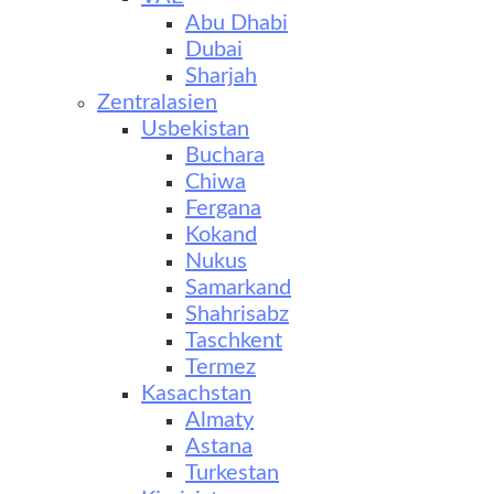
Abu Dhabi
Dubai
Sharjah
Zentralasien
Usbekistan
Buchara
Chiwa
Fergana
Kokand
Nukus
Samarkand
Shahrisabz
Taschkent
Termez
Kasachstan
Almaty
Astana
Turkestan