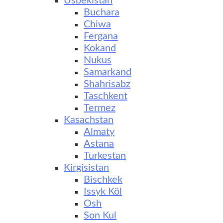
Usbekistan
Buchara
Chiwa
Fergana
Kokand
Nukus
Samarkand
Shahrisabz
Taschkent
Termez
Kasachstan
Almaty
Astana
Turkestan
Kirgisistan
Bischkek
Issyk Köl
Osh
Son Kul