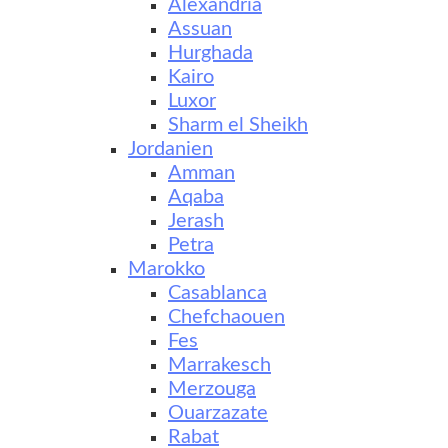
Alexandria
Assuan
Hurghada
Kairo
Luxor
Sharm el Sheikh
Jordanien
Amman
Aqaba
Jerash
Petra
Marokko
Casablanca
Chefchaouen
Fes
Marrakesch
Merzouga
Ouarzazate
Rabat