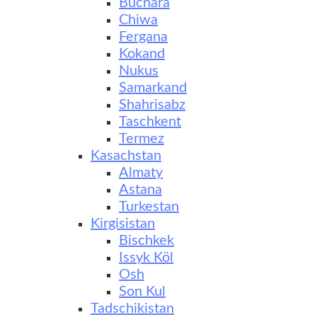
Buchara
Chiwa
Fergana
Kokand
Nukus
Samarkand
Shahrisabz
Taschkent
Termez
Kasachstan
Almaty
Astana
Turkestan
Kirgisistan
Bischkek
Issyk Köl
Osh
Son Kul
Tadschikistan