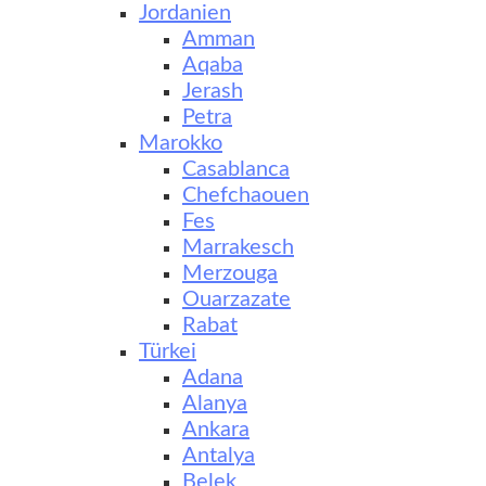
Jordanien
Amman
Aqaba
Jerash
Petra
Marokko
Casablanca
Chefchaouen
Fes
Marrakesch
Merzouga
Ouarzazate
Rabat
Türkei
Adana
Alanya
Ankara
Antalya
Belek