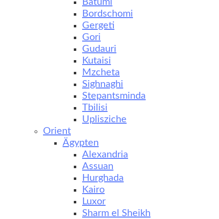
Batumi
Bordschomi
Gergeti
Gori
Gudauri
Kutaisi
Mzcheta
Sighnaghi
Stepantsminda
Tbilisi
Uplisziche
Orient
Ägypten
Alexandria
Assuan
Hurghada
Kairo
Luxor
Sharm el Sheikh