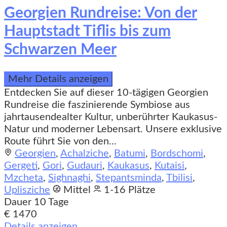
Georgien Rundreise: Von der
Hauptstadt Tiflis bis zum
Schwarzen Meer
Mehr Details anzeigen
Entdecken Sie auf dieser 10-tägigen Georgien
Rundreise die faszinierende Symbiose aus
jahrtausendealter Kultur, unberührter Kaukasus-
Natur und moderner Lebensart. Unsere exklusive
Route führt Sie von den...
Georgien
,
Achalziche
,
Batumi
,
Bordschomi
,
Gergeti
,
Gori
,
Gudauri
,
Kaukasus
,
Kutaisi
,
Mzcheta
,
Sighnaghi
,
Stepantsminda
,
Tbilisi
,
Uplisziche
Mittel
1-16 Plätze
Dauer
10 Tage
€ 1470
Details anzeigen