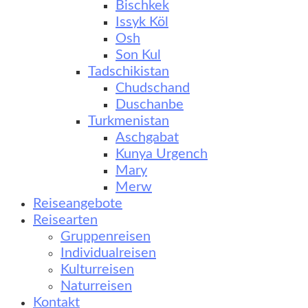
Bischkek
Issyk Köl
Osh
Son Kul
Tadschikistan
Chudschand
Duschanbe
Turkmenistan
Aschgabat
Kunya Urgench
Mary
Merw
Reiseangebote
Reisearten
Gruppenreisen
Individualreisen
Kulturreisen
Naturreisen
Kontakt