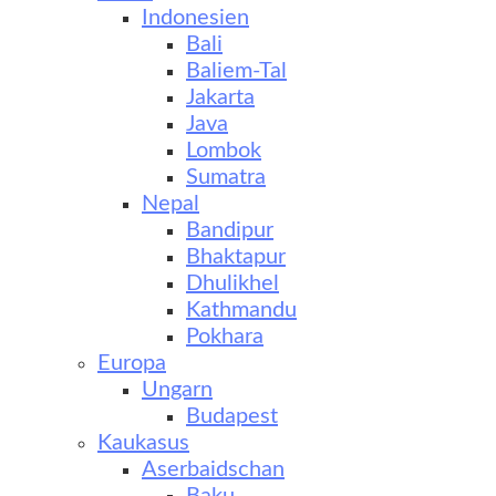
Indonesien
Bali
Baliem-Tal
Jakarta
Java
Lombok
Sumatra
Nepal
Bandipur
Bhaktapur
Dhulikhel
Kathmandu
Pokhara
Europa
Ungarn
Budapest
Kaukasus
Aserbaidschan