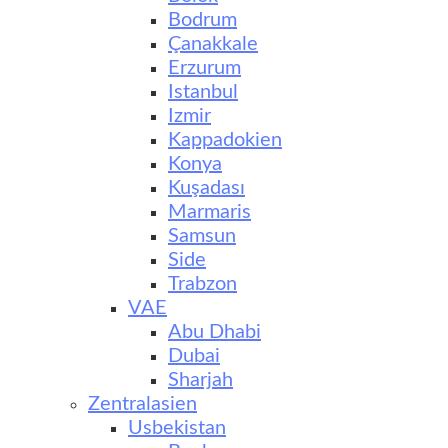
Bodrum
Çanakkale
Erzurum
Istanbul
Izmir
Kappadokien
Konya
Kuşadası
Marmaris
Samsun
Side
Trabzon
VAE
Abu Dhabi
Dubai
Sharjah
Zentralasien
Usbekistan