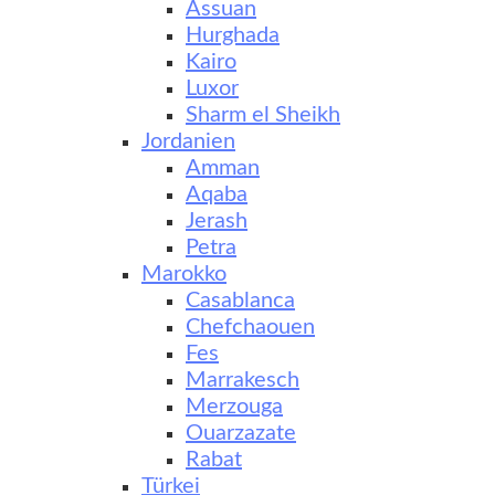
Assuan
Hurghada
Kairo
Luxor
Sharm el Sheikh
Jordanien
Amman
Aqaba
Jerash
Petra
Marokko
Casablanca
Chefchaouen
Fes
Marrakesch
Merzouga
Ouarzazate
Rabat
Türkei