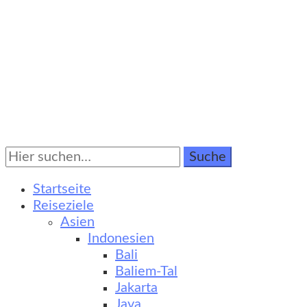
Suche
Turkestan Travel
Kultur-, Natur- und Erlebnisreisen
nach:
Startseite
Reiseziele
Asien
Indonesien
Bali
Baliem-Tal
Jakarta
Java