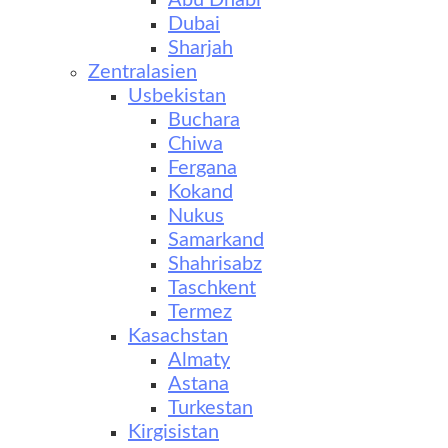
Abu Dhabi
Dubai
Sharjah
Zentralasien
Usbekistan
Buchara
Chiwa
Fergana
Kokand
Nukus
Samarkand
Shahrisabz
Taschkent
Termez
Kasachstan
Almaty
Astana
Turkestan
Kirgisistan