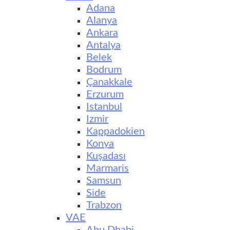
Adana
Alanya
Ankara
Antalya
Belek
Bodrum
Çanakkale
Erzurum
Istanbul
Izmir
Kappadokien
Konya
Kuşadası
Marmaris
Samsun
Side
Trabzon
VAE