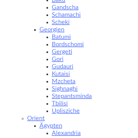
Baku
Gandscha
Schamachi
Scheki
Georgien
Batumi
Bordschomi
Gergeti
Gori
Gudauri
Kutaisi
Mzcheta
Sighnaghi
Stepantsminda
Tbilisi
Uplisziche
Orient
Ägypten
Alexandria