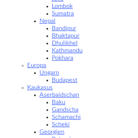
Lombok
Sumatra
Nepal
Bandipur
Bhaktapur
Dhulikhel
Kathmandu
Pokhara
Europa
Ungarn
Budapest
Kaukasus
Aserbaidschan
Baku
Gandscha
Schamachi
Scheki
Georgien