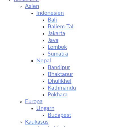
Asien
Indonesien
Bali
Baliem-Tal
Jakarta
Java
Lombok
Sumatra
Nepal
Bandipur
Bhaktapur
Dhulikhel
Kathmandu
Pokhara
Europa
Ungarn
Budapest
Kaukasus