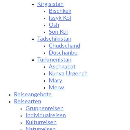
Kirgisistan
Bischkek
Issyk Köl
Osh
Son Kul
Tadschikistan
Chudschand
Duschanbe
Turkmenistan
Aschgabat
Kunya Urgench
Mary
Merw
Reiseangebote
Reisearten
Gruppenreisen
Individualreisen
Kulturreisen
Naturreisen