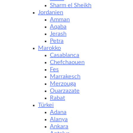
Sharm el Sheikh
Jordanien
Amman
Aqaba
Jerash
Petra
Marokko
Casablanca
Chefchaouen
Fes
Marrakesch
Merzouga
Ouarzazate
Rabat
Türkei
Adana
Alanya
Ankara