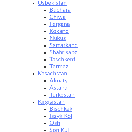
Usbekistan
Buchara
Chiwa
Fergana
Kokand
Nukus
Samarkand
Shahrisabz
Taschkent
Termez
Kasachstan
Almaty
Astana
Turkestan
Kirgisistan
Bischkek
Issyk Köl
Osh
Son Kul