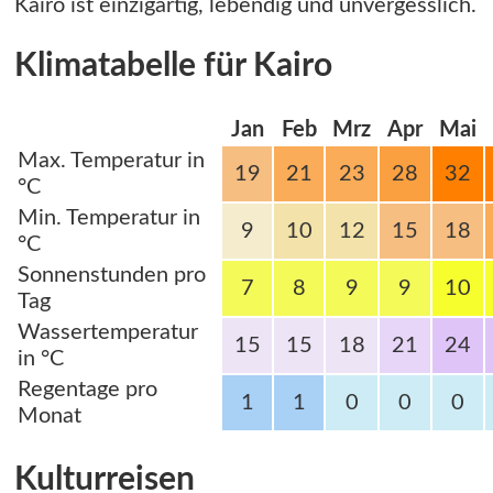
Kairo ist einzigartig, lebendig und unvergesslich.
Klimatabelle für Kairo
Jan
Feb
Mrz
Apr
Mai
Max. Temperatur in
19
21
23
28
32
°C
Min. Temperatur in
9
10
12
15
18
°C
Sonnenstunden pro
7
8
9
9
10
Tag
Wassertemperatur
15
15
18
21
24
in °C
Regentage pro
1
1
0
0
0
Monat
Kulturreisen