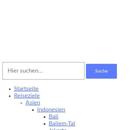
Suche
Turkestan Travel
Kultur-, Natur- und Erlebnisreisen
nach:
Startseite
Reiseziele
Asien
Indonesien
Bali
Baliem-Tal