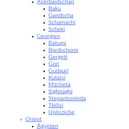
Aserbaidschan
Baku
Gandscha
Schamachi
Scheki
Georgien
Batumi
Bordschomi
Gergeti
Gori
Gudauri
Kutaisi
Mzcheta
Sighnaghi
Stepantsminda
Tbilisi
Uplisziche
Orient
Ägypten