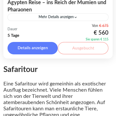
Ägypten Reise – ins Reich der Mumien und
Pharaonen
Mehr Details anzeigen
Die faszinierende Ägypten Reise entführt
Von
€ 675
Dauer
seit Jahrhunderten eine Vielzahl von
€ 560
5 Tage
Abenteurern in das mystische Reich der
Sie sparen € 115
Mumien und Pharaonen. Schon in der
Details anzeigen
Ausgebucht
Orient
,
Ägypten
,
Alexandria
,
Kairo
Antike zog das...
Leicht
1 Person
Safaritour
Eine Safaritour wird gemeinhin als exotischer
Ausflug bezeichnet. Viele Menschen fühlen
sich von der Tierwelt und ihrer
atemberaubenden Schönheit angezogen. Auf
Safaritouren kann man erstaunliche Tiere,
ungewöhnliche Pflanzen und eine