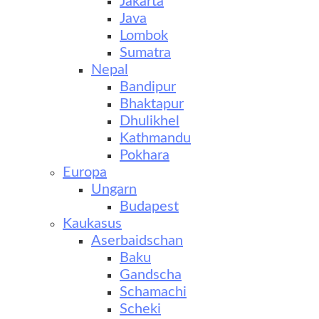
Jakarta
Java
Lombok
Sumatra
Nepal
Bandipur
Bhaktapur
Dhulikhel
Kathmandu
Pokhara
Europa
Ungarn
Budapest
Kaukasus
Aserbaidschan
Baku
Gandscha
Schamachi
Scheki