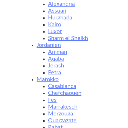
Alexandria
Assuan
Hurghada
Kairo
Luxor
Sharm el Sheikh
Jordanien
Amman
Aqaba
Jerash
Petra
Marokko
Casablanca
Chefchaouen
Fes
Marrakesch
Merzouga
Ouarzazate
Rabat