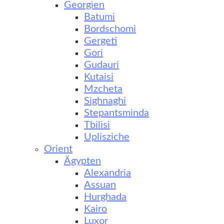
Georgien
Batumi
Bordschomi
Gergeti
Gori
Gudauri
Kutaisi
Mzcheta
Sighnaghi
Stepantsminda
Tbilisi
Uplisziche
Orient
Ägypten
Alexandria
Assuan
Hurghada
Kairo
Luxor