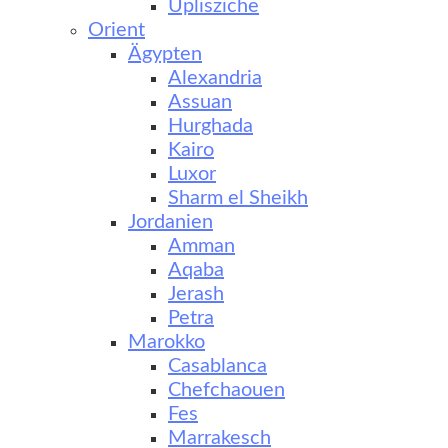
Uplisziche
Orient
Ägypten
Alexandria
Assuan
Hurghada
Kairo
Luxor
Sharm el Sheikh
Jordanien
Amman
Aqaba
Jerash
Petra
Marokko
Casablanca
Chefchaouen
Fes
Marrakesch