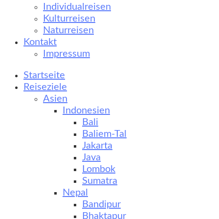
Individualreisen
Kulturreisen
Naturreisen
Kontakt
Impressum
Startseite
Reiseziele
Asien
Indonesien
Bali
Baliem-Tal
Jakarta
Java
Lombok
Sumatra
Nepal
Bandipur
Bhaktapur