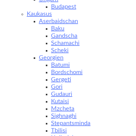
Budapest
Kaukasus
Aserbaidschan
Baku
Gandscha
Schamachi
Scheki
Georgien
Batumi
Bordschomi
Gergeti
Gori
Gudauri
Kutaisi
Mzcheta
Sighnaghi
Stepantsminda
Tbilisi