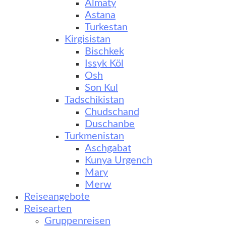
Almaty
Astana
Turkestan
Kirgisistan
Bischkek
Issyk Köl
Osh
Son Kul
Tadschikistan
Chudschand
Duschanbe
Turkmenistan
Aschgabat
Kunya Urgench
Mary
Merw
Reiseangebote
Reisearten
Gruppenreisen