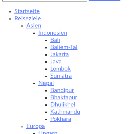
Startseite
Reiseziele
Asien
Indonesien
Bali
Baliem-Tal
Jakarta
Java
Lombok
Sumatra
Nepal
Bandipur
Bhaktapur
Dhulikhel
Kathmandu
Pokhara
Europa
Ungarn