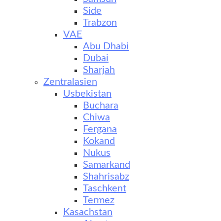
Side
Trabzon
VAE
Abu Dhabi
Dubai
Sharjah
Zentralasien
Usbekistan
Buchara
Chiwa
Fergana
Kokand
Nukus
Samarkand
Shahrisabz
Taschkent
Termez
Kasachstan