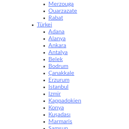
Merzouga
Ouarzazate
Rabat
Türkei
Adana
Alanya
Ankara
Antalya
Belek
Bodrum
Çanakkale
Erzurum
Istanbul
Izmir
Kappadokien
Konya
Kuşadası
Marmaris
Samsun