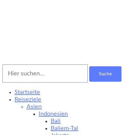
Suche
Turkestan Travel
Kultur-, Natur- und Erlebnisreisen
nach:
Startseite
Reiseziele
Asien
Indonesien
Bali
Baliem-Tal