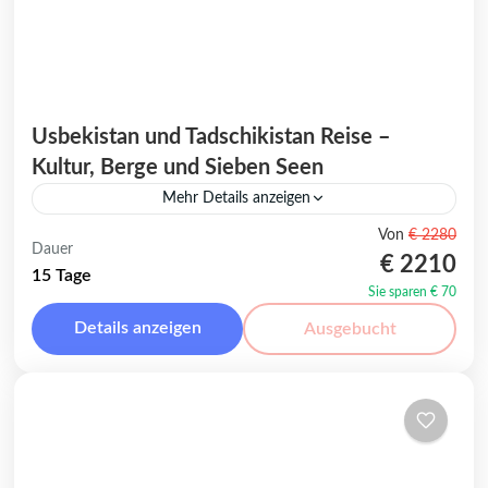
Usbekistan und Tadschikistan Reise –
Kultur, Berge und Sieben Seen
Mehr Details anzeigen
Entdecken Sie auf einer faszinierenden
Von
€ 2280
Dauer
Usbekistan und Tadschikistan Reise
€ 2210
15 Tage
kulturelle Schätze und atemberaubende
Sie sparen € 70
Landschaften – zwei Juwelen in
Details anzeigen
Ausgebucht
Tadschikistan
,
Buchara
,
Chiwa
,
Chudschand
,
Zentralasien, die Abenteurer willkommen
Duschanbe
,
Samarkand
,
Taschkent
,
Usbekistan
heißen. Tauchen Sie...
Mittel