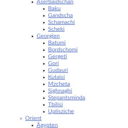
Aserbaidschan
Baku
Gandscha
Schamachi
Scheki
Georgien
Batumi
Bordschomi
Gergeti
Gori
Gudauri
Kutaisi
Mzcheta
Sighnaghi
Stepantsminda
Tbilisi
Uplisziche
Orient
Ägypten