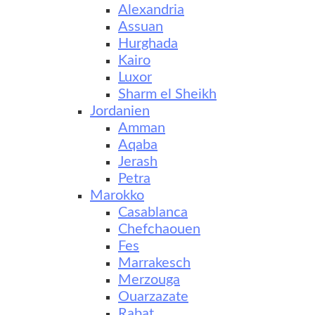
Alexandria
Assuan
Hurghada
Kairo
Luxor
Sharm el Sheikh
Jordanien
Amman
Aqaba
Jerash
Petra
Marokko
Casablanca
Chefchaouen
Fes
Marrakesch
Merzouga
Ouarzazate
Rabat