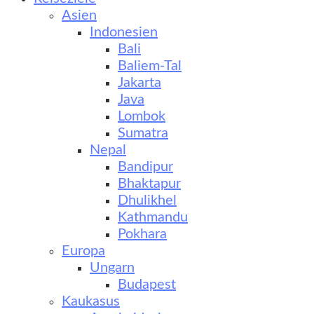
Asien
Indonesien
Bali
Baliem-Tal
Jakarta
Java
Lombok
Sumatra
Nepal
Bandipur
Bhaktapur
Dhulikhel
Kathmandu
Pokhara
Europa
Ungarn
Budapest
Kaukasus