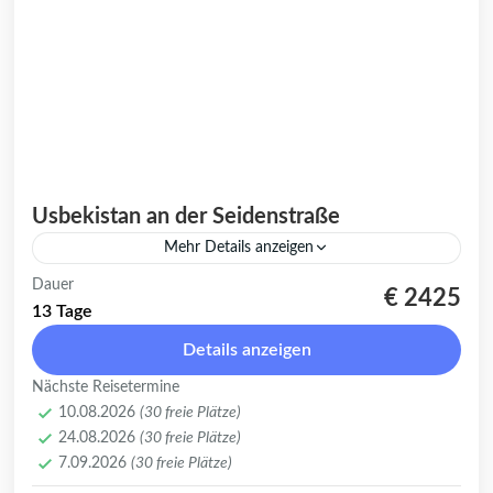
Usbekistan an der Seidenstraße
Mehr Details anzeigen
Usbekistan an der Seidenstraße: Eine
Dauer
€ 2425
Reise durch Geschichte, Kultur und
13 Tage
atemberaubende Landschaften Entdecken
Details anzeigen
Sie die Schönheit und Faszination von
Usbekistan
,
Buchara
,
Chiwa
,
Fergana
,
Kokand
,
Nächste Reisetermine
Usbekistan an der Seidenstraße auf einer...
Samarkand
,
Shahrisabz
,
Taschkent
10.08.2026
(30 freie Plätze)
1-30 Plätze
24.08.2026
(30 freie Plätze)
7.09.2026
(30 freie Plätze)