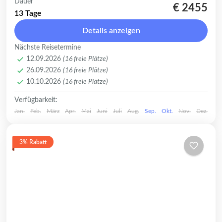
Usbekistan Zeitreise: Antike Oasen und
Dauer
€ 2455
die bewegende Geschichte des Aralsees
13 Tage
Begeben Sie sich auf eine
Details anzeigen
außergewöhnliche Usbekistan Rundreise,
Usbekistan
,
Buchara
,
Chiwa
,
Nukus
,
Samarkand
,
Nächste Reisetermine
die weit über die klassischen Pfade
Taschkent
12.09.2026
(16 freie Plätze)
hinausführt. Diese...
Leicht
26.09.2026
(16 freie Plätze)
1-16 Plätze
10.10.2026
(16 freie Plätze)
Verfügbarkeit:
Jan.
Feb.
März
Apr.
Mai
Juni
Juli
Aug.
Sep.
Okt.
Nov.
Dez.
3% Rabatt