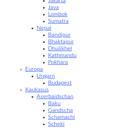
Jakarta
Java
Lombok
Sumatra
Nepal
Bandipur
Bhaktapur
Dhulikhel
Kathmandu
Pokhara
Europa
Ungarn
Budapest
Kaukasus
Aserbaidschan
Baku
Gandscha
Schamachi
Scheki