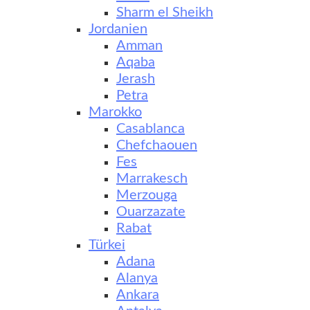
Sharm el Sheikh
Jordanien
Amman
Aqaba
Jerash
Petra
Marokko
Casablanca
Chefchaouen
Fes
Marrakesch
Merzouga
Ouarzazate
Rabat
Türkei
Adana
Alanya
Ankara