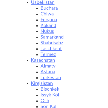
Usbekistan
Buchara
Chiwa
Fergana
Kokand
Nukus
Samarkand
Shahrisabz
Taschkent
Termez
Kasachstan
Almaty
Astana
Turkestan
Kirgisistan
Bischkek
Issyk Köl
Osh
Son Kul