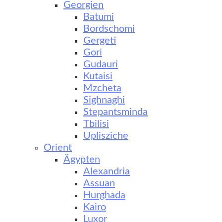
Georgien
Batumi
Bordschomi
Gergeti
Gori
Gudauri
Kutaisi
Mzcheta
Sighnaghi
Stepantsminda
Tbilisi
Uplisziche
Orient
Ägypten
Alexandria
Assuan
Hurghada
Kairo
Luxor