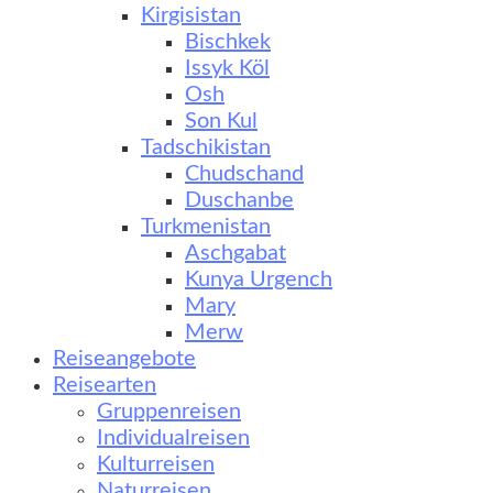
Kirgisistan
Bischkek
Issyk Köl
Osh
Son Kul
Tadschikistan
Chudschand
Duschanbe
Turkmenistan
Aschgabat
Kunya Urgench
Mary
Merw
Reiseangebote
Reisearten
Gruppenreisen
Individualreisen
Kulturreisen
Naturreisen