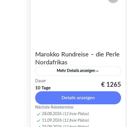
Marokko Rundreise – die Perle
Nordafrikas
Mehr Details anzeigen
Dauer
Marokko Rundreise: Eine
€ 1265
10 Tage
zauberhafte Expedition durch
Details anzeigen
Küsten, Berge und Wüstenwelten
Nächste Reisetermine
Tauche ein in die faszinierende
Marokko
,
Casablanca
,
Chefchaouen
,
28.08.2026
(12 freie Plätze)
Vielfalt Marokkos auf dieser
Fes
,
Marrakesch
,
Merzouga
,
Orient
,
11.09.2026
(12 freie Plätze)
Ouarzazate
,
Rabat