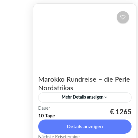
Marokko Rundreise – die Perle
Nordafrikas
Mehr Details anzeigen
Dauer
Marokko Rundreise: Eine
€ 1265
10 Tage
zauberhafte Expedition durch
Details anzeigen
Küsten, Berge und Wüstenwelten
Nächste Reisetermine