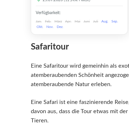
25.09.2026
(12 freie Plätze)
unvergesslichen Marokko
Mittel
Rundreise. Von den lebhaften...
Verfügbarkeit:
1-12 Plätze
Jan.
Feb.
März
Apr.
Mai
Juni
Juli
Aug.
Sep.
Okt.
Nov.
Dez.
Safaritour
Eine Safaritour wird gemeinhin als exo
atemberaubenden Schönheit angezogen.
atemberaubende Natur erleben.
Eine Safari ist eine faszinierende Reis
davon aus, dass die Tour etwas mit der 
Tieren.