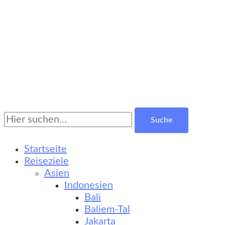
Suche
Turkestan Travel
Kultur-, Natur- und Erlebnisreisen
nach:
Startseite
Reiseziele
Asien
Indonesien
Bali
Baliem-Tal
Jakarta