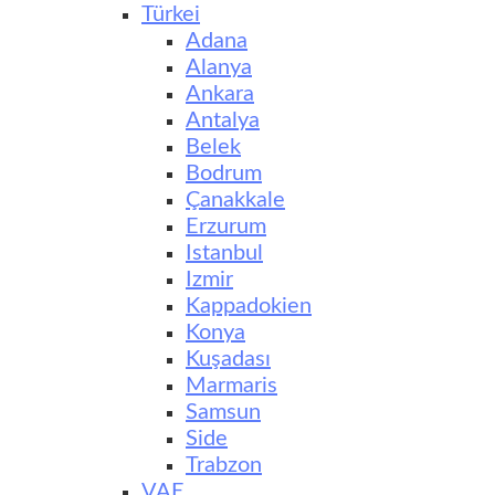
Türkei
Adana
Alanya
Ankara
Antalya
Belek
Bodrum
Çanakkale
Erzurum
Istanbul
Izmir
Kappadokien
Konya
Kuşadası
Marmaris
Samsun
Side
Trabzon
VAE