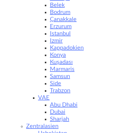
Belek
Bodrum
Çanakkale
Erzurum
Istanbul
Izmir
Kappadokien
Konya
Kuşadası
Marmaris
Samsun
Side
Trabzon
VAE
Abu Dhabi
Dubai
Sharjah
Zentralasien