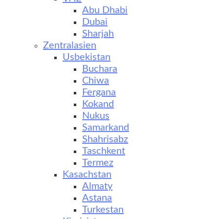
Abu Dhabi
Dubai
Sharjah
Zentralasien
Usbekistan
Buchara
Chiwa
Fergana
Kokand
Nukus
Samarkand
Shahrisabz
Taschkent
Termez
Kasachstan
Almaty
Astana
Turkestan