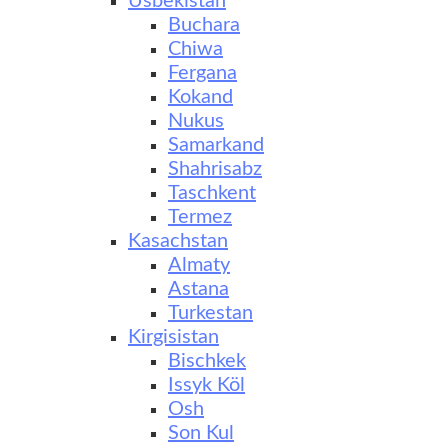
Usbekistan
Buchara
Chiwa
Fergana
Kokand
Nukus
Samarkand
Shahrisabz
Taschkent
Termez
Kasachstan
Almaty
Astana
Turkestan
Kirgisistan
Bischkek
Issyk Köl
Osh
Son Kul