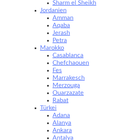
Sharm el Sheikh
Jordanien
Amman
Aqaba
Jerash
Petra
Marokko
Casablanca
Chefchaouen
Fes
Marrakesch
Merzouga
Ouarzazate
Rabat
Türkei
Adana
Alanya
Ankara
Antalya