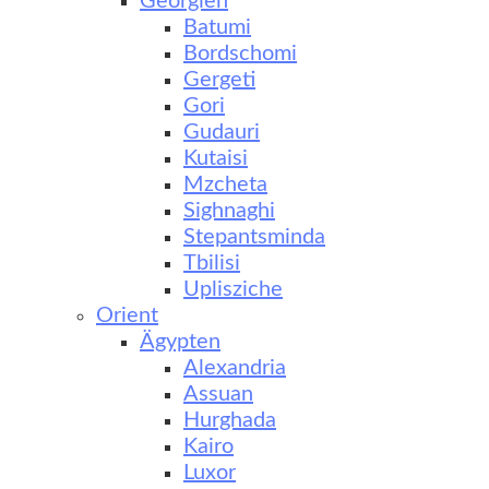
Georgien
Batumi
Bordschomi
Gergeti
Gori
Gudauri
Kutaisi
Mzcheta
Sighnaghi
Stepantsminda
Tbilisi
Uplisziche
Orient
Ägypten
Alexandria
Assuan
Hurghada
Kairo
Luxor