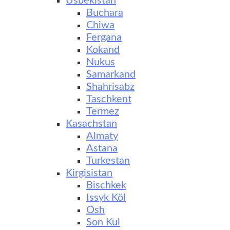
Usbekistan
Buchara
Chiwa
Fergana
Kokand
Nukus
Samarkand
Shahrisabz
Taschkent
Termez
Kasachstan
Almaty
Astana
Turkestan
Kirgisistan
Bischkek
Issyk Köl
Osh
Son Kul