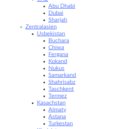
Abu Dhabi
Dubai
Sharjah
Zentralasien
Usbekistan
Buchara
Chiwa
Fergana
Kokand
Nukus
Samarkand
Shahrisabz
Taschkent
Termez
Kasachstan
Almaty
Astana
Turkestan