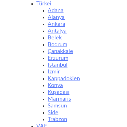
Türkei
Adana
Alanya
Ankara
Antalya
Belek
Bodrum
Çanakkale
Erzurum
Istanbul
Izmir
Kappadokien
Konya
Kuşadası
Marmaris
Samsun
Side
Trabzon
VAE