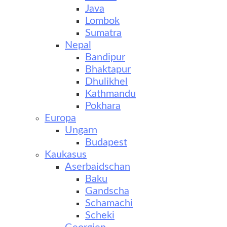
Java
Lombok
Sumatra
Nepal
Bandipur
Bhaktapur
Dhulikhel
Kathmandu
Pokhara
Europa
Ungarn
Budapest
Kaukasus
Aserbaidschan
Baku
Gandscha
Schamachi
Scheki