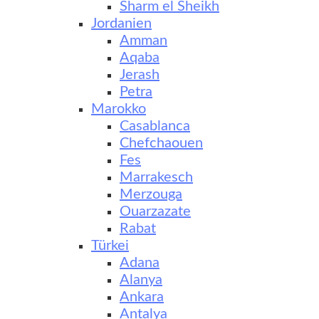
Sharm el Sheikh
Jordanien
Amman
Aqaba
Jerash
Petra
Marokko
Casablanca
Chefchaouen
Fes
Marrakesch
Merzouga
Ouarzazate
Rabat
Türkei
Adana
Alanya
Ankara
Antalya