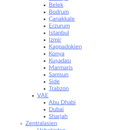
Belek
Bodrum
Çanakkale
Erzurum
Istanbul
Izmir
Kappadokien
Konya
Kuşadası
Marmaris
Samsun
Side
Trabzon
VAE
Abu Dhabi
Dubai
Sharjah
Zentralasien