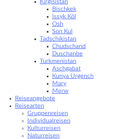
Kirgisistan
Bischkek
Issyk Köl
Osh
Son Kul
Tadschikistan
Chudschand
Duschanbe
Turkmenistan
Aschgabat
Kunya Urgench
Mary
Merw
Reiseangebote
Reisearten
Gruppenreisen
Individualreisen
Kulturreisen
Naturreisen