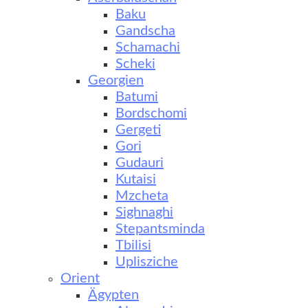
Baku
Gandscha
Schamachi
Scheki
Georgien
Batumi
Bordschomi
Gergeti
Gori
Gudauri
Kutaisi
Mzcheta
Sighnaghi
Stepantsminda
Tbilisi
Uplisziche
Orient
Ägypten