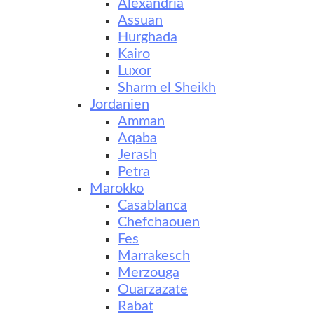
Alexandria
Assuan
Hurghada
Kairo
Luxor
Sharm el Sheikh
Jordanien
Amman
Aqaba
Jerash
Petra
Marokko
Casablanca
Chefchaouen
Fes
Marrakesch
Merzouga
Ouarzazate
Rabat