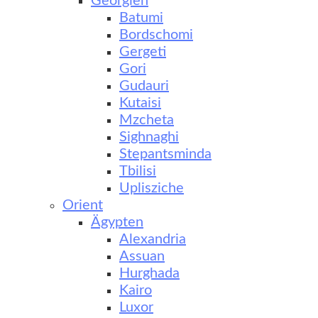
Georgien
Batumi
Bordschomi
Gergeti
Gori
Gudauri
Kutaisi
Mzcheta
Sighnaghi
Stepantsminda
Tbilisi
Uplisziche
Orient
Ägypten
Alexandria
Assuan
Hurghada
Kairo
Luxor