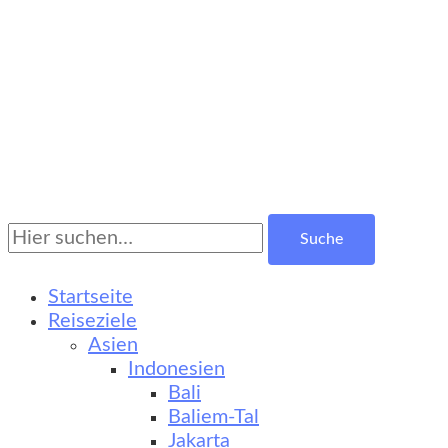
Suche
Turkestan Travel
Kultur-, Natur- und Erlebnisreisen
nach:
Startseite
Reiseziele
Asien
Indonesien
Bali
Baliem-Tal
Jakarta