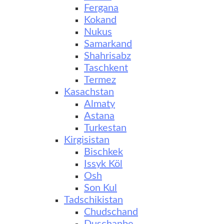
Fergana
Kokand
Nukus
Samarkand
Shahrisabz
Taschkent
Termez
Kasachstan
Almaty
Astana
Turkestan
Kirgisistan
Bischkek
Issyk Köl
Osh
Son Kul
Tadschikistan
Chudschand