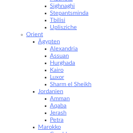
Sighnaghi
Stepantsminda
Tbilisi
Uplisziche
Orient
Ägypten
Alexandria
Assuan
Hurghada
Kairo
Luxor
Sharm el Sheikh
Jordanien
Amman
Aqaba
Jerash
Petra
Marokko