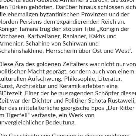
eroberte auch Gebiete Armeniens zurück, die zuvor
den Türken gehörten. Darüber hinaus schlossen sich
die ehemaligen byzantinischen Provinzen und der
Norden Persiens dem expandierenden Reich an.
Königin Tamara trug den stolzen Titel „Königin der
Abchasen, Kartvelianer, Ranianer, Kakhs und
Armenier, Schahine von Schirwan und
Schahinshakhine, Herrscherin über Ost und West“.
Diese Ära des goldenen Zeitalters war nicht nur von
politischer Macht geprägt, sondern auch von einem
kulturellen Aufschwung. Philosophie, Literatur,
Kunst, Architektur und Keramik erlebten eine
Blütezeit. Einer der herausragenden Schöpfer diese
Zeit war der Dichter und Politiker Schota Rustaweli,
der das mittelalterliche georgische Epos „Der Ritter
im Tigerfell“ verfasste, ein Werk von
unvergleichlicher Bedeutung.