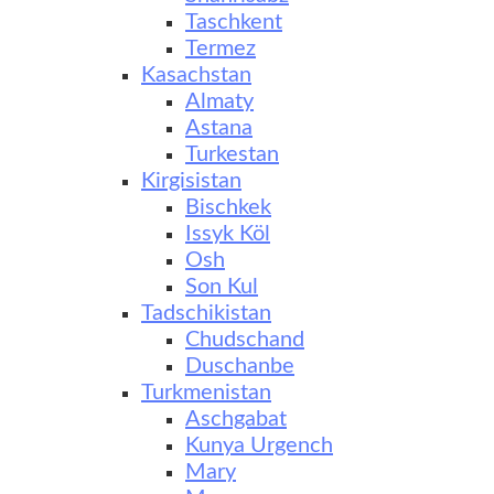
Taschkent
Termez
Kasachstan
Almaty
Astana
Turkestan
Kirgisistan
Bischkek
Issyk Köl
Osh
Son Kul
Tadschikistan
Chudschand
Duschanbe
Turkmenistan
Aschgabat
Kunya Urgench
Mary