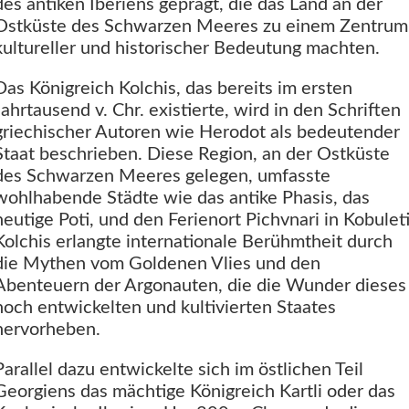
des antiken Iberiens geprägt, die das Land an der
Ostküste des Schwarzen Meeres zu einem Zentrum
kultureller und historischer Bedeutung machten.
Das Königreich Kolchis, das bereits im ersten
Jahrtausend v. Chr. existierte, wird in den Schriften
griechischer Autoren wie Herodot als bedeutender
Staat beschrieben. Diese Region, an der Ostküste
des Schwarzen Meeres gelegen, umfasste
wohlhabende Städte wie das antike Phasis, das
heutige Poti, und den Ferienort Pichvnari in Kobuleti
Kolchis erlangte internationale Berühmtheit durch
die Mythen vom Goldenen Vlies und den
Abenteuern der Argonauten, die die Wunder dieses
hoch entwickelten und kultivierten Staates
hervorheben.
Parallel dazu entwickelte sich im östlichen Teil
Georgiens das mächtige Königreich Kartli oder das