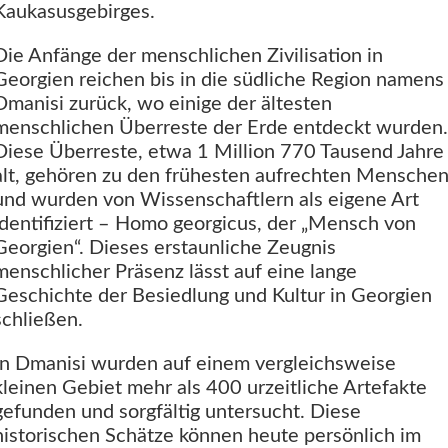
Kaukasusgebirges.
Die Anfänge der menschlichen Zivilisation in
Georgien reichen bis in die südliche Region namens
Dmanisi zurück, wo einige der ältesten
menschlichen Überreste der Erde entdeckt wurden.
Diese Überreste, etwa 1 Million 770 Tausend Jahre
alt, gehören zu den frühesten aufrechten Mensche
und wurden von Wissenschaftlern als eigene Art
identifiziert – Homo georgicus, der „Mensch von
Georgien“. Dieses erstaunliche Zeugnis
menschlicher Präsenz lässt auf eine lange
Geschichte der Besiedlung und Kultur in Georgien
schließen.
In Dmanisi wurden auf einem vergleichsweise
kleinen Gebiet mehr als 400 urzeitliche Artefakte
gefunden und sorgfältig untersucht. Diese
historischen Schätze können heute persönlich im