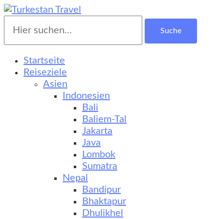
Suche
Turkestan Travel
Kultur-, Natur- und Erlebnisreisen
nach:
Startseite
Reiseziele
Asien
Indonesien
Bali
Baliem-Tal
Jakarta
Java
Lombok
Sumatra
Nepal
Bandipur
Bhaktapur
Dhulikhel