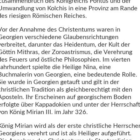
Zusammenbruch des Königreichs Pontus und der
Umwandlung von Kolchis in eine Provinz am Rande
des riesigen Römischen Reiches.
Vor der Annahme des Christentums waren in
Georgien verschiedene Glaubensrichtungen
verbreitet, darunter das Heidentum, der Kult der
Göttin Mithras, der Zoroastrismus, die Verehrung
des Feuers und östliche Philosophien. Im vierten
Jahrhundert spielte die Heilige Nina, eine
Buchmalerin von Georgien, eine bedeutende Rolle.
Sie wurde in Georgien getauft und gilt in der
christlichen Tradition als gleichberechtigt mit den
Aposteln. Ihr Erscheinen auf georgischem Boden
erfolgte über Kappadokien und unter der Herrschaf
von König Mirian III. im Jahr 326.
König Mirian wird als der erste christliche Herrsche
Georgiens verehrt und ist als Heiliger aufgeführt.