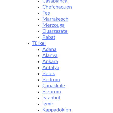
Casablanca
Chefchaouen
Fes
Marrakesch
Merzouga
Ouarzazate
Rabat
Türkei
Adana
Alanya
Ankara
Antalya
Belek
Bodrum
Çanakkale
Erzurum
Istanbul
Izmir
Kappadokien