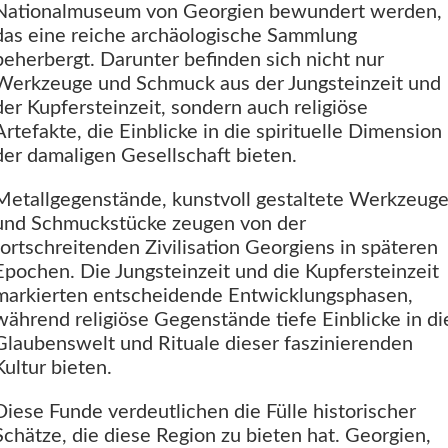
Nationalmuseum von Georgien bewundert werden,
das eine reiche archäologische Sammlung
beherbergt. Darunter befinden sich nicht nur
Werkzeuge und Schmuck aus der Jungsteinzeit und
der Kupfersteinzeit, sondern auch religiöse
Artefakte, die Einblicke in die spirituelle Dimension
der damaligen Gesellschaft bieten.
Metallgegenstände, kunstvoll gestaltete Werkzeug
und Schmuckstücke zeugen von der
fortschreitenden Zivilisation Georgiens in späteren
Epochen. Die Jungsteinzeit und die Kupfersteinzeit
markierten entscheidende Entwicklungsphasen,
während religiöse Gegenstände tiefe Einblicke in di
Glaubenswelt und Rituale dieser faszinierenden
Kultur bieten.
Diese Funde verdeutlichen die Fülle historischer
Schätze, die diese Region zu bieten hat. Georgien,