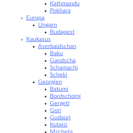
Kathmandu
Pokhara
Europa
Ungarn
Budapest
Kaukasus
Aserbaidschan
Baku
Gandscha
Schamachi
Scheki
Georgien
Batumi
Bordschomi
Gergeti
Gori
Gudauri
Kutaisi
Mzcheta