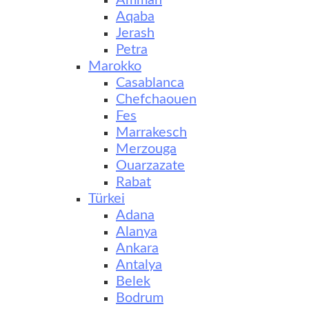
Amman
Aqaba
Jerash
Petra
Marokko
Casablanca
Chefchaouen
Fes
Marrakesch
Merzouga
Ouarzazate
Rabat
Türkei
Adana
Alanya
Ankara
Antalya
Belek
Bodrum