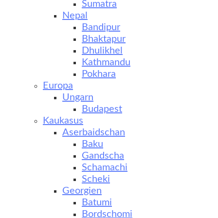
Sumatra
Nepal
Bandipur
Bhaktapur
Dhulikhel
Kathmandu
Pokhara
Europa
Ungarn
Budapest
Kaukasus
Aserbaidschan
Baku
Gandscha
Schamachi
Scheki
Georgien
Batumi
Bordschomi