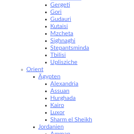
Gergeti
Gori
Gudauri
Kutaisi
Mzcheta
Sighnaghi
Stepantsminda
Tbilisi
Uplisziche
Orient
Ägypten
Alexandria
Assuan
Hurghada
Kairo
Luxor
Sharm el Sheikh
Jordanien