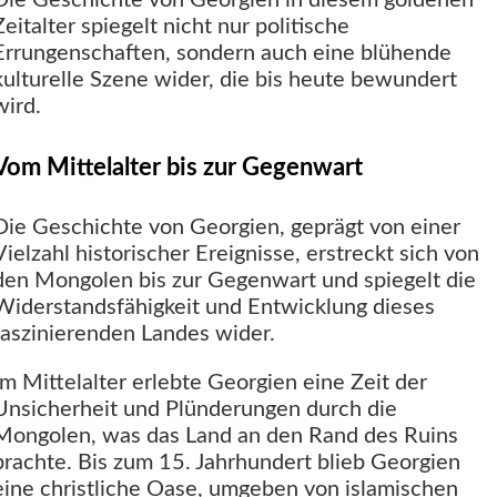
Die Geschichte von Georgien in diesem goldenen
Zeitalter spiegelt nicht nur politische
Errungenschaften, sondern auch eine blühende
kulturelle Szene wider, die bis heute bewundert
wird.
Vom Mittelalter bis zur Gegenwart
Die Geschichte von Georgien, geprägt von einer
Vielzahl historischer Ereignisse, erstreckt sich von
den Mongolen bis zur Gegenwart und spiegelt die
Widerstandsfähigkeit und Entwicklung dieses
faszinierenden Landes wider.
Im Mittelalter erlebte Georgien eine Zeit der
Unsicherheit und Plünderungen durch die
Mongolen, was das Land an den Rand des Ruins
brachte. Bis zum 15. Jahrhundert blieb Georgien
eine christliche Oase, umgeben von islamischen