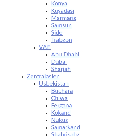
Konya
Kuşadası
Marmaris
Samsun
Side
Trabzon
VAE
Abu Dhabi
Dubai
Sharjah
Zentralasien
Usbekistan
Buchara
Chiwa
Fergana
Kokand
Nukus
Samarkand
Shahrisabz