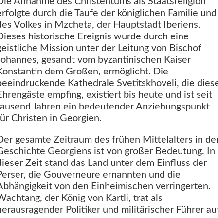
Die Annahme des Christentums als Staatsreligion
erfolgte durch die Taufe der königlichen Familie und
des Volkes in Mzcheta, der Hauptstadt Iberiens.
Dieses historische Ereignis wurde durch eine
geistliche Mission unter der Leitung von Bischof
Johannes, gesandt vom byzantinischen Kaiser
Konstantin dem Großen, ermöglicht. Die
beeindruckende Kathedrale Svetitskhoveli, die dies
Ehrengäste empfing, existiert bis heute und ist seit
tausend Jahren ein bedeutender Anziehungspunkt
für Christen in Georgien.
Der gesamte Zeitraum des frühen Mittelalters in de
Geschichte Georgiens ist von großer Bedeutung. In
dieser Zeit stand das Land unter dem Einfluss der
Perser, die Gouverneure ernannten und die
Abhängigkeit von den Einheimischen verringerten.
Wachtang, der König von Kartli, trat als
herausragender Politiker und militärischer Führer au