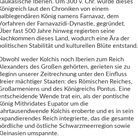
Kaukasische Iberien. Um 300 v. Chr. wurde dieses
Königreich laut den Chroniken von einem
halblegendären König namens Farnavaz, dem
Vorfahren der Farnavazidi-Dynastie, gegründet.
Über fast 500 Jahre hinweg regierten seine
Nachkommen dieses Land, wodurch eine Ära der
politischen Stabilität und kulturellen Blüte entstand.
Obwohl weder Kolchis noch Iberien zum Reich
Alexanders des Großen gehörten, gerieten sie zu
Beginn unserer Zeitrechnung unter den Einfluss
dreier mächtiger Staaten: des Römischen Reiches,
Großarmeniens und des Königreichs Pontus. Eine
entscheidende Wende trat ein, als der pontische
König Mithridates Eupator um die
Jahrtausendwende Kolchis eroberte und es in sein
expandierendes Reich integrierte, das die gesamte
nördliche und östliche Schwarzmeerregion sowie
Kleinasien umspannte.