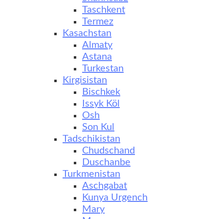
Taschkent
Termez
Kasachstan
Almaty
Astana
Turkestan
Kirgisistan
Bischkek
Issyk Köl
Osh
Son Kul
Tadschikistan
Chudschand
Duschanbe
Turkmenistan
Aschgabat
Kunya Urgench
Mary