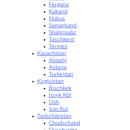
Fergana
Kokand
Nukus
Samarkand
Shahrisabz
Taschkent
Termez
Kasachstan
Almaty
Astana
Turkestan
Kirgisistan
Bischkek
Issyk Köl
Osh
Son Kul
Tadschikistan
Chudschand