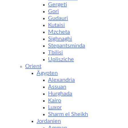
Gergeti
Gori
Gudauri
Kutaisi
Mzcheta
Sighnaghi
Stepantsminda
Tbilisi
Uplisziche
Orient
Ägypten
Alexandria
Assuan
Hurghada
Kairo
Luxor
Sharm el Sheikh
Jordanien