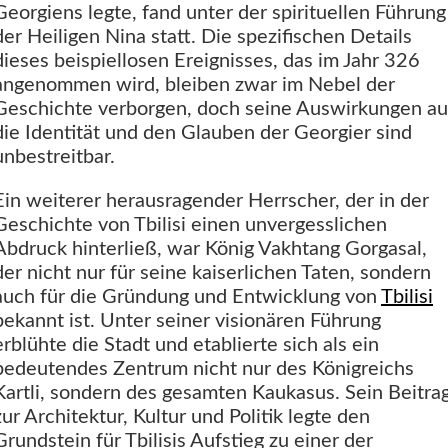
Georgiens legte, fand unter der spirituellen Führung
der Heiligen Nina statt. Die spezifischen Details
dieses beispiellosen Ereignisses, das im Jahr 326
angenommen wird, bleiben zwar im Nebel der
Geschichte verborgen, doch seine Auswirkungen au
die Identität und den Glauben der Georgier sind
unbestreitbar.
Ein weiterer herausragender Herrscher, der in der
Geschichte von Tbilisi einen unvergesslichen
Abdruck hinterließ, war König Vakhtang Gorgasal,
der nicht nur für seine kaiserlichen Taten, sondern
auch für die Gründung und Entwicklung von
Tbilisi
bekannt ist. Unter seiner visionären Führung
erblühte die Stadt und etablierte sich als ein
bedeutendes Zentrum nicht nur des Königreichs
Kartli, sondern des gesamten Kaukasus. Sein Beitra
zur Architektur, Kultur und Politik legte den
Grundstein für Tbilisis Aufstieg zu einer der