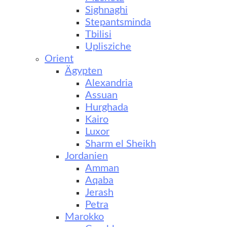
Sighnaghi
Stepantsminda
Tbilisi
Uplisziche
Orient
Ägypten
Alexandria
Assuan
Hurghada
Kairo
Luxor
Sharm el Sheikh
Jordanien
Amman
Aqaba
Jerash
Petra
Marokko