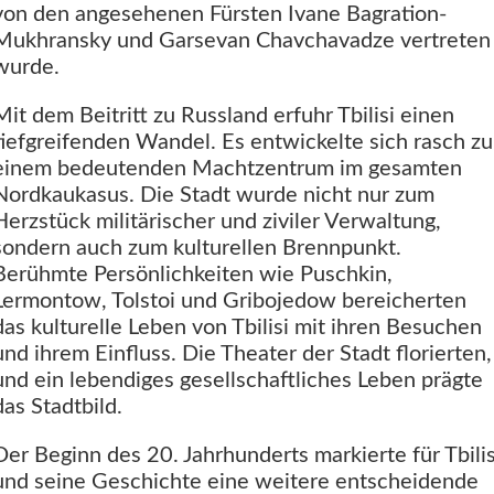
von den angesehenen Fürsten Ivane Bagration-
Mukhransky und Garsevan Chavchavadze vertreten
wurde.
Mit dem Beitritt zu Russland erfuhr Tbilisi einen
tiefgreifenden Wandel. Es entwickelte sich rasch zu
einem bedeutenden Machtzentrum im gesamten
Nordkaukasus. Die Stadt wurde nicht nur zum
Herzstück militärischer und ziviler Verwaltung,
sondern auch zum kulturellen Brennpunkt.
Berühmte Persönlichkeiten wie Puschkin,
Lermontow, Tolstoi und Gribojedow bereicherten
das kulturelle Leben von Tbilisi mit ihren Besuchen
und ihrem Einfluss. Die Theater der Stadt florierten,
und ein lebendiges gesellschaftliches Leben prägte
das Stadtbild.
Der Beginn des 20. Jahrhunderts markierte für Tbilis
und seine Geschichte eine weitere entscheidende