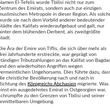
Namen El-Tefelis wurde Tbilisi nicht nur zum
Zentrum des Emirats, sondern auch zur einzigen
muslimischen Metropole in dieser Region. Als solch
wurde sie nach dem Vorbild anderer bedeutender
Städte des Kalifats wiederaufgebaut und galt, nur
hinter dem blühenden Derbent, als zweitgrößte
Stadt.
Die Ära der Emire von Tiflis, die sich über mehr als
drei Jahrhunderte erstreckte, war geprägt von
ständigen Tributzahlungen an das Kalifat von Bagda
und den wiederholten Angriffen wegen
vermeintlichen Ungehorsams. Dies führte dazu, das
die christliche Bevölkerung nach und nach in
Richtung des
Königreichs Abchasien
migrierte. Was
einst ein ausgedehntes Emirat in Ostgeorgien war,
schrumpfte zu den Grenzen von Tbilisi und seiner
unmittelbaren Umgebung.