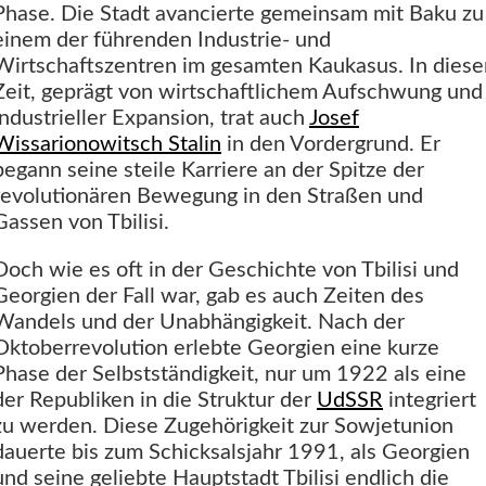
Phase. Die Stadt avancierte gemeinsam mit Baku zu
einem der führenden Industrie- und
Wirtschaftszentren im gesamten Kaukasus. In diese
Zeit, geprägt von wirtschaftlichem Aufschwung und
industrieller Expansion, trat auch
Josef
Wissarionowitsch Stalin
in den Vordergrund. Er
begann seine steile Karriere an der Spitze der
revolutionären Bewegung in den Straßen und
Gassen von Tbilisi.
Doch wie es oft in der Geschichte von Tbilisi und
Georgien der Fall war, gab es auch Zeiten des
Wandels und der Unabhängigkeit. Nach der
Oktoberrevolution erlebte Georgien eine kurze
Phase der Selbstständigkeit, nur um 1922 als eine
der Republiken in die Struktur der
UdSSR
integriert
zu werden. Diese Zugehörigkeit zur Sowjetunion
dauerte bis zum Schicksalsjahr 1991, als Georgien
und seine geliebte Hauptstadt Tbilisi endlich die