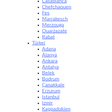
Casablanca
Chefchaouen
Fes
Marrakesch
Merzouga
Ouarzazate
Rabat
Türkei
Adana
Alanya
Ankara
Antalya
Belek
Bodrum
Çanakkale
Erzurum
Istanbul
Izmir
Kappadokien