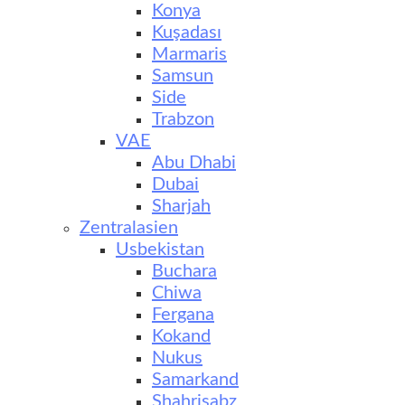
Konya
Kuşadası
Marmaris
Samsun
Side
Trabzon
VAE
Abu Dhabi
Dubai
Sharjah
Zentralasien
Usbekistan
Buchara
Chiwa
Fergana
Kokand
Nukus
Samarkand
Shahrisabz