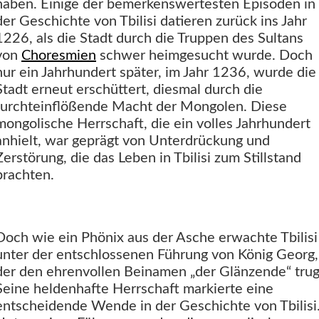
haben. Einige der bemerkenswertesten Episoden in
der Geschichte von Tbilisi datieren zurück ins Jahr
1226, als die Stadt durch die Truppen des Sultans
von
Choresmien
schwer heimgesucht wurde. Doch
nur ein Jahrhundert später, im Jahr 1236, wurde die
Stadt erneut erschüttert, diesmal durch die
furchteinflößende Macht der Mongolen. Diese
mongolische Herrschaft, die ein volles Jahrhundert
anhielt, war geprägt von Unterdrückung und
Zerstörung, die das Leben in Tbilisi zum Stillstand
brachten.
Doch wie ein Phönix aus der Asche erwachte Tbilisi
unter der entschlossenen Führung von König Georg,
der den ehrenvollen Beinamen „der Glänzende“ trug
Seine heldenhafte Herrschaft markierte eine
entscheidende Wende in der Geschichte von Tbilisi