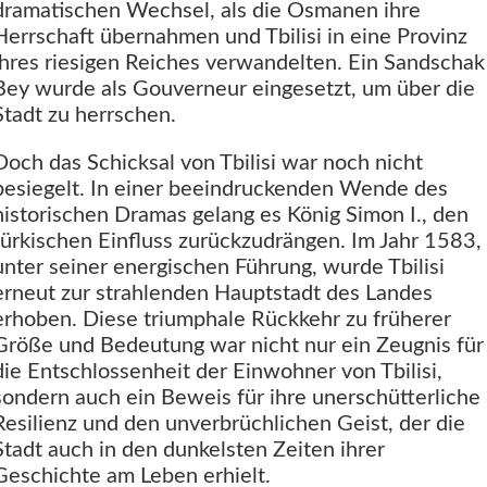
dramatischen Wechsel, als die Osmanen ihre
Herrschaft übernahmen und Tbilisi in eine Provinz
ihres riesigen Reiches verwandelten. Ein Sandschak
Bey wurde als Gouverneur eingesetzt, um über die
Stadt zu herrschen.
Doch das Schicksal von Tbilisi war noch nicht
besiegelt. In einer beeindruckenden Wende des
historischen Dramas gelang es König Simon I., den
türkischen Einfluss zurückzudrängen. Im Jahr 1583,
unter seiner energischen Führung, wurde Tbilisi
erneut zur strahlenden Hauptstadt des Landes
erhoben. Diese triumphale Rückkehr zu früherer
Größe und Bedeutung war nicht nur ein Zeugnis für
die Entschlossenheit der Einwohner von Tbilisi,
sondern auch ein Beweis für ihre unerschütterliche
Resilienz und den unverbrüchlichen Geist, der die
Stadt auch in den dunkelsten Zeiten ihrer
Geschichte am Leben erhielt.