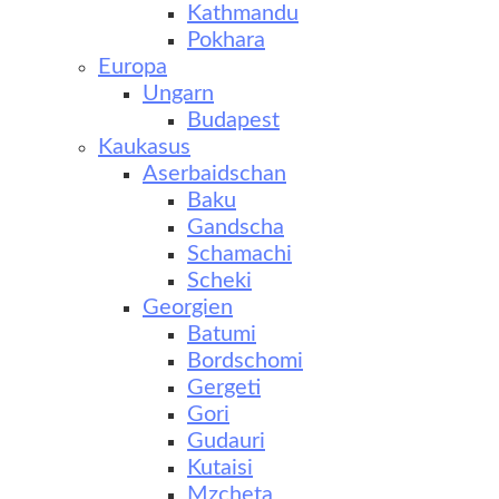
Kathmandu
Pokhara
Europa
Ungarn
Budapest
Kaukasus
Aserbaidschan
Baku
Gandscha
Schamachi
Scheki
Georgien
Batumi
Bordschomi
Gergeti
Gori
Gudauri
Kutaisi
Mzcheta