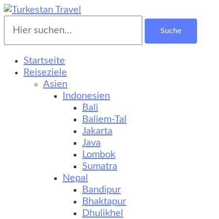
Suche
Turkestan Travel
Kultur-, Natur- und Erlebnisreisen
nach:
Startseite
Reiseziele
Asien
Indonesien
Bali
Baliem-Tal
Jakarta
Java
Lombok
Sumatra
Nepal
Bandipur
Bhaktapur
Dhulikhel