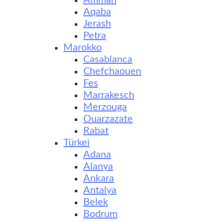
Amman
Aqaba
Jerash
Petra
Marokko
Casablanca
Chefchaouen
Fes
Marrakesch
Merzouga
Ouarzazate
Rabat
Türkei
Adana
Alanya
Ankara
Antalya
Belek
Bodrum