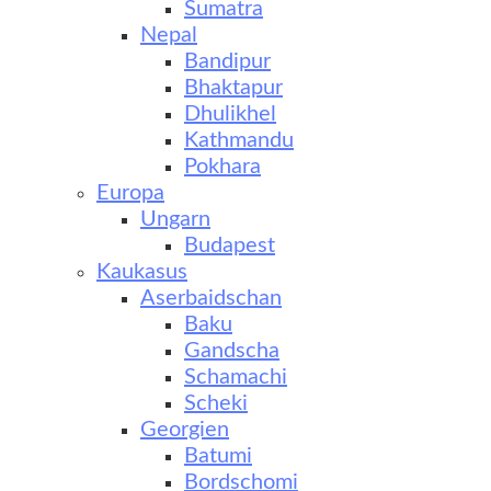
Sumatra
Nepal
Bandipur
Bhaktapur
Dhulikhel
Kathmandu
Pokhara
Europa
Ungarn
Budapest
Kaukasus
Aserbaidschan
Baku
Gandscha
Schamachi
Scheki
Georgien
Batumi
Bordschomi