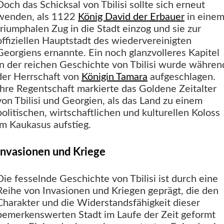
Doch das Schicksal von Tbilisi sollte sich erneut
wenden, als 1122
König David der Erbauer
in eine
triumphalen Zug in die Stadt einzog und sie zur
offiziellen Hauptstadt des wiedervereinigten
Georgiens ernannte. Ein noch glanzvolleres Kapitel
in der reichen Geschichte von Tbilisi wurde währen
der Herrschaft von
Königin Tamara
aufgeschlagen.
Ihre Regentschaft markierte das Goldene Zeitalter
von Tbilisi und Georgien, als das Land zu einem
politischen, wirtschaftlichen und kulturellen Koloss
im Kaukasus aufstieg.
Invasionen und Kriege
Die fesselnde Geschichte von Tbilisi ist durch eine
Reihe von Invasionen und Kriegen geprägt, die den
Charakter und die Widerstandsfähigkeit dieser
bemerkenswerten Stadt im Laufe der Zeit geformt